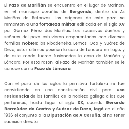
El
Pazo de Mariñán
se encuentra en el lugar de Mariñán,
en el municipio coruñés de
Bergondo
, dentro de As
Mariñas de Betanzos. Los orígenes de este pazo se
remontan a una
fortaleza milita
r edificada en el siglo
XV
por Gómez Pérez das Mariñas. Los sucesivos dueños y
señores del pazo estuvieron emparentados con diversas
familias
nobles
: los Ribadeneira, Lemos, Oca y Suárez de
Deza; estos últimos poseían la casa de Láncara en Lugo, y
de este modo fueron fusionadas la casa de Mariñán y
Láncara. Por esta razón, al Pazo de Mariñán también se le
conoce como
Pazo de Láncara
.
Con el paso de los siglos la primitiva fortaleza se fue
convirtiendo en una construcción civil para
uso
residencial
de las familias de la nobleza gallega a las que
perteneció, hasta llegar al siglo
XX
, cuando
Gerardo
Bermúdez de Castro y Suárez de Deza
,
legó
en el año
1936 el conjunto a la
Diputación de A Coruña
, al no tener
sucesión directa.