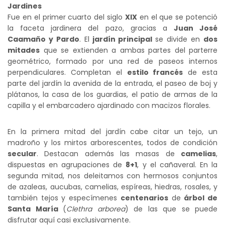
Jardines
Fue en el primer cuarto del siglo
XIX
en el que se potenció
la faceta jardinera del pazo, gracias a
Juan José
Caamaño y Pardo
. El
jardín principal
se divide en
dos
mitades
que se extienden a ambas partes del parterre
geométrico, formado por una red de paseos internos
perpendiculares. Completan el
estilo francés
de esta
parte del jardín la avenida de la entrada, el paseo de boj y
plátanos, la casa de los guardias, el patio de armas de la
capilla y el embarcadero ajardinado con macizos florales.
En la primera mitad del jardín cabe citar un tejo, un
madroño y los mirtos arborescentes, todos de condición
secular
. Destacan además las masas de
camelias
,
dispuestas en agrupaciones de
8+1
, y el cañaveral. En la
segunda mitad, nos deleitamos con hermosos conjuntos
de azaleas, aucubas, camelias, espíreas, hiedras, rosales, y
también tejos y especímenes
centenarios
de
árbol de
Santa María
(
Clethra arborea
) de las que se puede
disfrutar aquí casi exclusivamente.