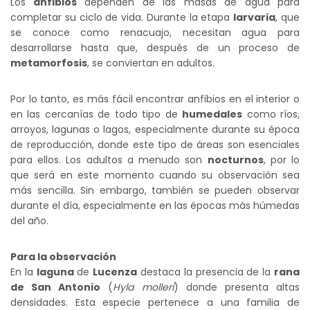
Los
anfibios
dependen de las masas de agua para
completar su ciclo de vida. Durante la etapa
larvaria
, que
se conoce como renacuajo, necesitan agua para
desarrollarse hasta que, después de un proceso de
metamorfosis
, se conviertan en adultos.
Por lo tanto, es más fácil encontrar anfibios en el interior o
en las cercanías de todo tipo de
humedales
como ríos,
arroyos, lagunas o lagos, especialmente durante su época
de reproducción, donde este tipo de áreas son esenciales
para ellos. Los adultos a menudo son
nocturnos
, por lo
que será en este momento cuando su observación sea
más sencilla. Sin embargo, también se pueden observar
durante el día, especialmente en las épocas más húmedas
del año.
Para la observación
En la
laguna
de
Lucenza
destaca la presencia de la
rana
de San Antonio
(
Hyla molleri
) donde presenta altas
densidades. Esta especie pertenece a una familia de