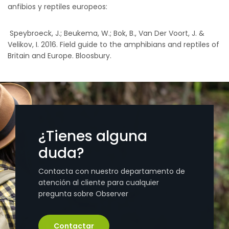
anfibios y reptiles europeos:
Speybroeck, J.; Beukema, W.; Bok, B., Van Der Voort, J. &
Velikov, I. 2016. Field guide to the amphibians and reptiles of
Britain and Europe. Bloosbury.
¿Tienes alguna
duda?
Contacta con nuestro departamento de
atención al cliente para cualquier
pregunta sobre Observer
Contactar