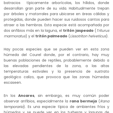
batracios típicamente arborícolas, los hílidos, donde
desarrollan gran parte de su vida. Habitualmente trepan
por árboles y matorrales para ubicarse en áreas cálidas y
protegidas, donde pueden hacer sus ruidosos cantos para
atraer a las hembras. Esta especie está acompañada por
dos anfibios más en la laguna, el
tritón jaspeado
(
Triturus
marmoratus
) y el
tritón palmeado
(
Lissotriton helveticus
).
Hay pocas especies que se pueden ver en esta zona
húmeda del Courel donde, por el contrario, hay muy
buenas poblaciones de reptiles, probablemente debido a
las elevadas pendientes de la zona, a las altas
temperaturas estivales y la presencia de sustrato
geológico calizo, que provoca que las zonas húmedas
escaseen.
En los
Ancares
, sin embargo, es muy común poder
observar anfibios, especialmente la
rana bermeja
(
Rana
temporaria
). Es una especie típica de ambientes fríos y
húmedos y se puede ver en los turberas y lagunas de