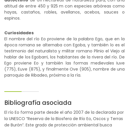
autóctono
de 611 hectáreas de naturaleza pura, con una
altitud de entre 450 y 925 m con especies arbóreas como
hayas, castaños, robles, avellanos, acebos, sauces o
espinos.
Curiosidades
El nombre del río Eo proviene de la palabra Ego, que en la
época romana se alternaba con Egoba, y también lo es el
testimonio del naturalista y militar romano Plinio el Viejo al
hablar de los Egobarri, los habitantes de la rivera del río. De
Ego proviene Eo y también las formas medievales Iuve
(775), Euve (875), y finalmente Ove (905), nombre de una
parroquia de Ribadeo, próxima a la ría.
Bibliografía asociada
El río Eo forma parte desde el año 2007 de la declarada por
la UNESCO “Reserva de la Biosfera de Río Eo, Oscos y Terras
de Burón”. Este grado de protección ambiental busca