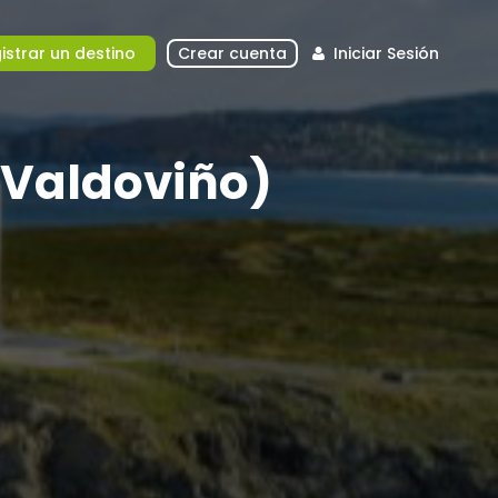
istrar un destino
Crear cuenta
Iniciar Sesión
 (Valdoviño)