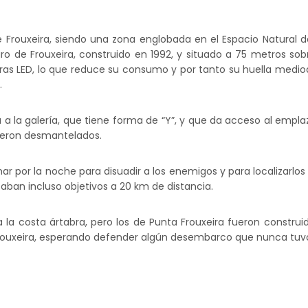
e Frouxeira, siendo una zona englobada en el Espacio Natural
ro de Frouxeira, construido en 1992, y situado a 75 metros sobr
as LED, lo que reduce su consumo y por tanto su huella medio
.
 a la galería, que tiene forma de “Y”, y que da acceso al empl
fueron desmantelados.
r por la noche para disuadir a los enemigos y para localizarlo
aban incluso objetivos a 20 km de distancia.
a la costa ártabra, pero los de Punta Frouxeira fueron const
o Frouxeira, esperando defender algún desembarco que nunca tuv