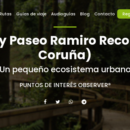
Rutas
Guías de viaje
Audioguías
Blog
Contacto
Reg
 y Paseo Ramiro Reco
Coruña)
Un pequeño ecosistema urban
PUNTOS DE INTERÉS OBSERVER®