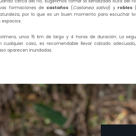
nuando cerca del río, sugerimos tomar la señalizada Ruta del
evas formaciones de
castaños
(
Castanea sativa
) y
robles
 naturaleza, por lo que es un buen momento para escuchar l
s espacios.
 primera, unos 15 km de largo y 4 horas de duración. La seg
n cualquier caso, es recomendable llevar calzado adecuado, 
paso aparecen inundadas.