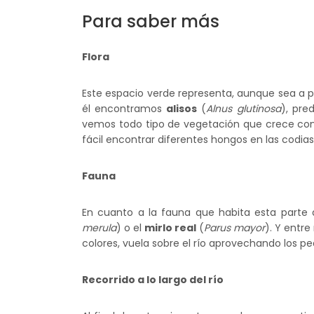
Para saber más
Flora
Este espacio verde representa, aunque sea a p
él encontramos
alisos
(
Alnus glutinosa
), pre
vemos todo tipo de vegetación que crece c
fácil encontrar diferentes hongos en las codias
Fauna
En cuanto a la fauna que habita esta parte d
merula
) o el
mirlo real
(
Parus mayor
). Y entr
colores, vuela sobre el río aprovechando los pe
Recorrido a lo largo del río