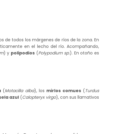
s de todos los márgenes de ríos de la zona. En
cticamente en el lecho del río. Acompañando,
um
) y
polipodios
(
Polypodium sp.
). En otoño es
a
(
Motacilla alba
), los
mirlos comues
(
Turdus
ela azul
(
Calopteryx virgo
), con sus llamativos