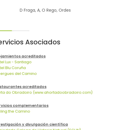
D Fraga, A, O Rego, Ordes
ervicios Asociados
ojamientos acreditados
tel Lux - Santiago
tel Blu Coruña
bergues del Camino
staurantes acreditados
rta do Obradoiro (www.ahortadoobradoiro.com)
rvicios complementarios
cling the Camino
vestigación y divulgación científica