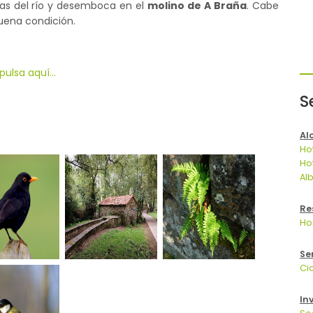
llas del río y desemboca en el
molino de A Braña
. Cabe
uena condición.
ulsa aquí...
S
Al
Ho
Ho
Al
Re
Ho
Se
Ci
In