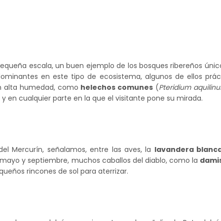
equeña escala, un buen ejemplo de los bosques ribereños único
dominantes en este tipo de ecosistema, algunos de ellos prá
on alta humedad, como
helechos comunes
(
Pteridium aquilin
 y en cualquier parte en la que el visitante pone su mirada.
el Mercurín, señalamos, entre las aves, la
lavandera blanc
e mayo y septiembre, muchos caballos del diablo, como la
damis
queños rincones de sol para aterrizar.