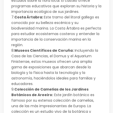
estudios sobre la flora local. El castillo ofrece
programas educativos que exploran su historia y la
importancia ecológica de sus jardines.
7.
Costa Ártabra:
Este tramo del litoral gallego es
conocido por su belleza escénica y su
biodiversidad marina. La Costa Ártabra es perfecta
para estudiar ecosistemas costeros y entender la
importancia de la conservación marina en la
región.
8.
Museos Científicos de Coruña:
Incluyendo la
Casa de las Ciencias, el Domus y el Aquarium
Finisterrae, estos museos ofrecen una amplia
gama de exposiciones que abarcan desde la
biología y la física hasta la tecnología y la
astronomía, haciéndolos ideales para familias y
educadores.
9.
Colección de Camelias de los Jardines
Botánicos de Areeiro:
Este jardín botánico es
famoso por su extensa colección de camelias,
una de las más impresionantes de Europa. La
colección es un estudio vivo de la botánica y