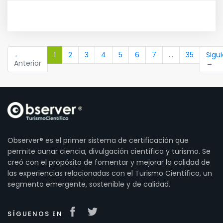
(current)
←
1
2
3
4
5
6
7
…
35
Sigu
Anterior
→
Observer® es el primer sistema de certificación que
permite aunar ciencia, divulgación científica y turismo. Se
creó con el propósito de fomentar y mejorar la calidad de
las experiencias relacionadas con el Turismo Científico, un
segmento emergente, sostenible y de calidad.
SÍGUENOS EN