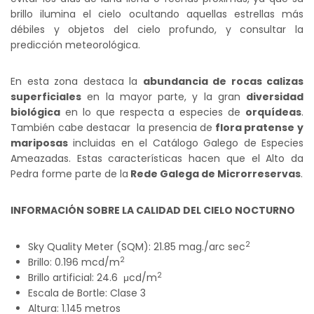
brillo ilumina el cielo ocultando aquellas estrellas más
débiles y objetos del cielo profundo, y consultar la
predicción meteorológica.
En esta zona destaca la
abundancia de rocas calizas
superficiales
en la mayor parte, y la gran
diversidad
biológica
en lo que respecta a especies de
orquídeas
.
También cabe destacar la presencia de
flora pratense y
mariposas
incluidas en el Catálogo Galego de Especies
Ameazadas. Estas características hacen que el Alto da
Pedra forme parte de la
Rede Galega de Microrreservas
.
INFORMACIÓN SOBRE LA CALIDAD DEL CIELO NOCTURNO
2
Sky Quality Meter (SQM): 21.85 mag./arc sec
2
Brillo: 0.196 mcd/m
2
Brillo artificial: 24.6 μcd/m
Escala de Bortle: Clase 3
Altura: 1.145 metros