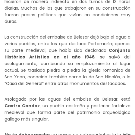
hicieron de manera indirecta en dos turnos de 12 horas
diarias. Muchos de los que trabajaron en su construcción
fueron presos políticos que vivían en condiciones muy
duras.
La construcción del embalse de Belesar dejó bajo el agua a
varios pueblos, entre los que destaca Portomarín; apenas
su parte medieval, que había sido declarada
Conjunto
Histórico Artístico en el año 1946
, se salvó del
asolagamiento, cambiando su emplazamiento al lugar
actual. Se trasladó piedra a piedra la iglesia románica de
San Xoan, conocida también como la de San Nicolás, o la
“Casa del General” entre otros monumentos destacados.
Asolagado por las aguas del embalse de Belesar, está
Castro Candaz
, un pueblo castreño y posterior fortaleza
medieval que forma parte del patrimonio arqueológico
gallego más singular.
No te debes perder
un paseo en catamarán
hasta la
isla