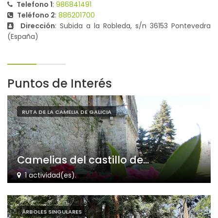
Telefono 1
:
986841491
Teléfono 2
:
886201700
Dirección
: Subida a la Robleda, s/n 36153 Pontevedra
(España)
Puntos de Interés
RUTA DE LA CAMELIA DE GALICIA
Camelias del castillo de...
1 actividad(es).
ÁRBOLES SINGULARES