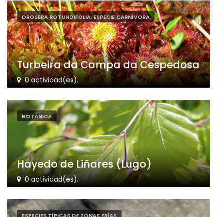
DROSERA ROTUNDIFOLIA, ESPECIE CARNÍVORA
Turbeira da Campa da Cespedosa
0 actividad(es).
BOTÁNICA
Hayedo de Liñares (Lugo)
0 actividad(es).
ESPECIES TÍPICAS DE ZONAS FRÍAS