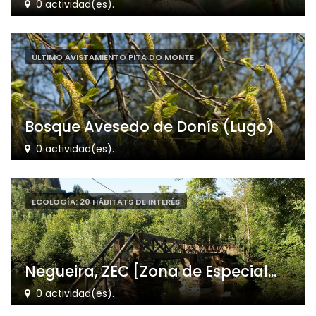
0 actividad(es).
ULTIMO AVISTAMIENTO PITA DO MONTE
Bosque Avesedo de Donís (Lugo)
0 actividad(es).
ECOLOGÍA: 20 HÁBITATS DE INTERÉS
Negueira, ZEC [Zona de Especial...
0 actividad(es).