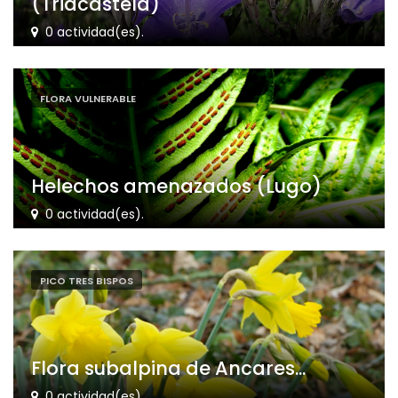
(Triacastela)
0 actividad(es).
FLORA VULNERABLE
Helechos amenazados (Lugo)
0 actividad(es).
PICO TRES BISPOS
Flora subalpina de Ancares...
0 actividad(es).